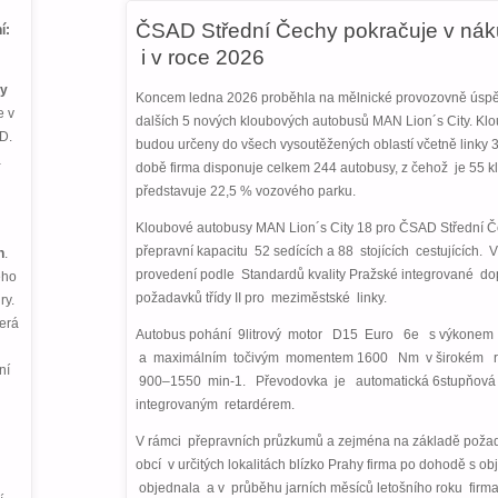
ČSAD Střední Čechy pokračuje v ná
í:
i v roce 2026
hy
Koncem ledna 2026 proběhla na mělnické provozovně úspěš
e v
dalších 5 nových kloubových autobusů MAN Lion´s City. Kl
D.
budou určeny do všech vysoutěžených oblastí včetně linky 
a
době firma disponuje celkem 244 autobusy, z čehož je 55 
představuje 22,5 % vozového parku.
Kloubové autobusy MAN Lion´s City 18 pro ČSAD Střední Č
přepravní kapacitu 52 sedících a 88 stojících cestujících.
h
.
provedení podle Standardů kvality Pražské integrované d
eho
požadavků třídy II pro meziměstské linky.
ry.
terá
Autobus pohání 9litrový motor D15 Euro 6e s výkone
a maximálním točivým momentem 1600 Nm v širokém r
ní
900–1550 min-1. Převodovka je automatická 6stupňová 
integrovaným retardérem.
V rámci přepravních průzkumů a zejména na základě poža
obcí v určitých lokalitách blízko Prahy firma po dohodě s ob
objednala a v průběhu jarních měsíců letošního roku firm