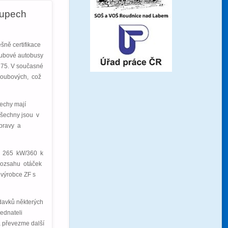
kupech
ně certifikace
oubové autobusy
375. V současné
kloubových, což
echy mají
 Všechny jsou v
opravy a
m 265 kW/360 k
ozsahu otáček
výrobce ZF s
davků některých
jednateli
a převezme další