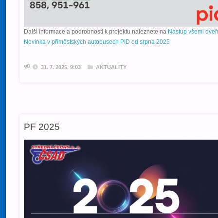
Další informace a podrobnosti k projektu naleznete na
Nástup všemi dveř
Novinka v příměstských autobusech PID od srpna 2025
31. 7. 2025, 9:03
AKTUALITY
PF 2025