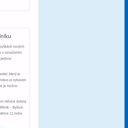
lníku
kouškách nových
su s označením
e jednou
del, který je
trobus je vybaven
ré je možno
hem měsíce dubna
ělník – Byšice.
 délce 12 nebo