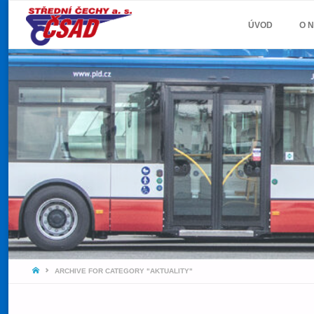
ČSAD
Skip
ÚVOD
O 
STŘEDNÍ
to
ČECHY
A.S.
content
Jeďte
snámi!
HOME
ARCHIVE FOR CATEGORY "AKTUALITY"