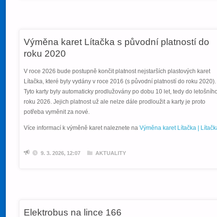
Výměna karet Lítačka s původní platností do
roku 2020
V roce 2026 bude postupně končit platnost nejstarších plastových karet
Lítačka, které byly vydány v roce 2016 (s původní platností do roku 2020).
Tyto karty byly automaticky prodlužovány po dobu 10 let, tedy do letošníh
roku 2026. Jejich platnost už ale nelze dále prodloužit a karty je proto
potřeba vyměnit za nové.
Více informací k výměně karet naleznete na
Výměna karet Lítačka | Lítačk
9. 3. 2026, 12:07
AKTUALITY
Elektrobus na lince 166