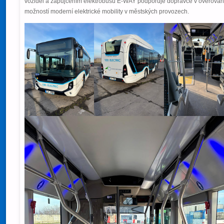
vozidel a zapůjčením elektrobusu E-WAY podporuje dopravce v ověřován
možností moderní elektrické mobility v městských provozech.