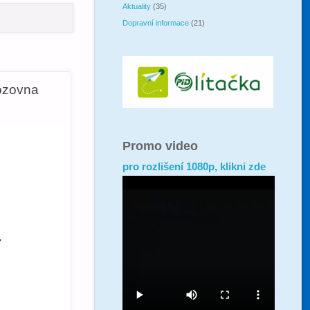
Aktuality
(35)
Dopravní informace
(21)
ozovna
Promo video
pro rozlišení 1080p, klikni zde