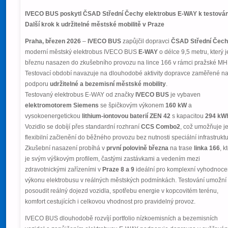
IVECO BUS poskytl ČSAD Střední Čechy elektrobus E-WAY k testován
Další krok k udržitelné městské mobilitě v Praze
Praha, březen 2026
–
IVECO BUS
zapůjčil dopravci
ČSAD Střední Čec
moderní městský elektrobus IVECO BUS
E-WAY
o délce 9,5 metru, který j
březnu nasazen do zkušebního provozu na lince 166 v rámci pražské MH
Testovací období navazuje na dlouhodobé aktivity dopravce zaměřené n
podporu
udržitelné a bezemisní městské mobility
.
Testovaný elektrobus E-WAY od značky
IVECO BUS
je vybaven
elektromotorem Siemens
se špičkovým výkonem
160 kW
a
vysokoenergetickou
lithium-iontovou baterií ZEN 42
s kapacitou
294 kW
Vozidlo se dobíjí přes standardní rozhraní
CCS Combo2
, což umožňuje j
flexibilní začlenění do běžného provozu bez nutnosti speciální infrastruktu
Zkušební nasazení probíhá v
první polovině března
na trase
linka 166
, k
je svým výškovým profilem, častými zastávkami a vedením mezi
zdravotnickými zařízeními v
Praze 8 a 9
ideální pro komplexní vyhodnoce
výkonu elektrobusu v reálných městských podmínkách. Testování umožní
posoudit reálný dojezd vozidla, spotřebu energie v kopcovitém terénu,
komfort cestujících i celkovou vhodnost pro pravidelný provoz.
IVECO BUS dlouhodobě rozvíjí portfolio nízkoemisních a bezemisních