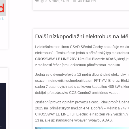
6. 5. 2025, 14:59
AKTUALITY
mi:
Další nízkopodlažní elektrobus na Mě
I v letošním roce firma ČSAD Střední Čechy pokračuje ve z
elektrobusů. Tentokrát se jedná o příměstský typ elektrobu
CROSSWAY LE LINE 2DV 12m Full Electric ADAS,
který j
z možností řešenípro udržitelnou příměstskou mobilitu.
Jedná se o dvoudveřový a 12 metrů dlouhý plně elektrický mo
osazen nejnovější technologií baterií FPT MVi Energy. Elek
sadou 7 bateriových sad s celkovou kapacitou 485 kWh, kte
dobíjet přes zásuvku CCS Combo2 umístěnou vzadu.
Zkušební provoz v plném provozu s cestujícími probíhá bě
2025 na příměstských linkách 474 Dobřeň – Mělník a 747 M
CROSSWAY LE LINE Full Electric je nabízen ve 2 verzích, v
13 m, a je již standardně vybaven výbavou ADAS.