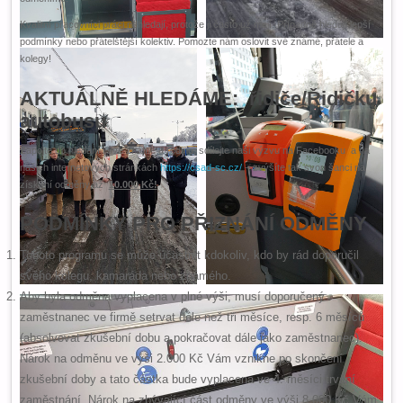
Kvalitní pracovníci práci nehledají, protože ji často už mají. Případně hledají lepší
podmínky nebo přátelštější kolektiv. Pomozte nám oslovit své známé, přátele a
kolegy!
AKTUÁLNĚ HLEDÁME: řidiče/Řidičku
autobusu
Zapojte do hledání i své známé a rodinu, sdílejte naši výzvu na Facebooku a na
našich internetových stránkách
https://csad-sc.cz/
– zvýšíte tak svou šanci na
získání odměny až
10.000 Kč!
PODMÍNKY PRO PŘIZNÁNÍ ODMĚNY
Tohoto programu se může účastnit kdokoliv, kdo by rád doporučil
svého kolegu, kamaráda nebo známého.
Aby byla odměna vyplacena v plné výši, musí doporučený
zaměstnanec ve firmě setrvat déle než tři měsíce, resp. 6 měsíců
(absolvovat zkušební dobu a pokračovat dále jako zaměstnanec).
Nárok na odměnu ve výši 2.000 Kč Vám vznikne po skončení
zkušební doby a tato částka bude vyplacena ve 4. měsíci trvání
zaměstnání. Nárok na zbývající část odměny ve výši 8.000 Kč Vám