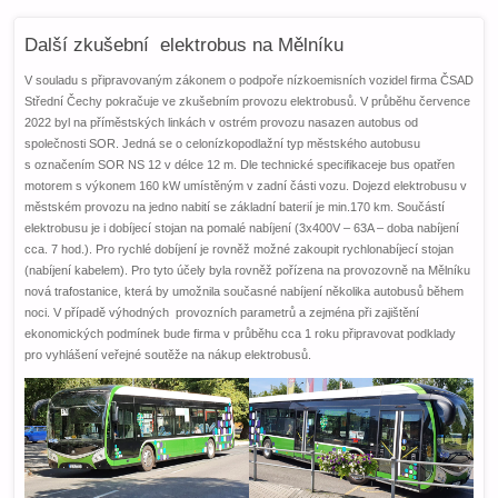
Další zkušební elektrobus na Mělníku
V souladu s připravovaným zákonem o podpoře nízkoemisních vozidel firma ČSAD
Střední Čechy pokračuje ve zkušebním provozu elektrobusů. V průběhu července
2022 byl na příměstských linkách v ostrém provozu nasazen autobus od
společnosti SOR. Jedná se o celonízkopodlažní typ městského autobusu
s označením SOR NS 12 v délce 12 m. Dle technické specifikaceje bus opatřen
motorem s výkonem 160 kW umístěným v zadní části vozu. Dojezd elektrobusu v
městském provozu na jedno nabití se základní baterií je min.170 km. Součástí
elektrobusu je i dobíjecí stojan na pomalé nabíjení (3x400V – 63A – doba nabíjení
cca. 7 hod.). Pro rychlé dobíjení je rovněž možné zakoupit rychlonabíjecí stojan
(nabíjení kabelem). Pro tyto účely byla rovněž pořízena na provozovně na Mělníku
nová trafostanice, která by umožnila současné nabíjení několika autobusů během
noci. V případě výhodných provozních parametrů a zejména při zajištění
ekonomických podmínek bude firma v průběhu cca 1 roku připravovat podklady
pro vyhlášení veřejné soutěže na nákup elektrobusů.