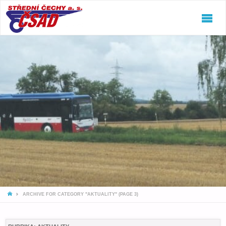
ČSAD
STŘEDNÍ
ČECHY
A.S.
Jeďte
snámi!
HOME
ARCHIVE FOR CATEGORY "AKTUALITY"
(PAGE 3)