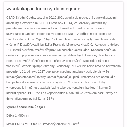
Vysokokapacitní busy do integrace
ČSAD Střední Čechy, a.s. dne 10.12.2021 uvedla do provozu 3 vysokokapacitní
autobusy s označením IVECO Crossway LE 14,5m. Vzorový autobus byl
představen na autobusovém nádraží v Benátkách nad Jizerou v rámci
slavnostního zahájení integrace Mladoboleslavska za přítomnosti hejtmanky
Středočeského kraje Mgr. Petry Peckové. Tento osvědčený typ autobusu bude
v rámci PID zajišťovat linku 315 z Prahy do Mnichova Hradiště. Autobus s délkou
14,5 metrů a dvěma dveřmi přepraví 58 sedících cestujících. Kapacita sedících
cestujících je přitom vyšší než u současných klasických kloubových autobusů.
Prostor je rovněž přizpůsoben pro přepravu minimálně dvou kočárků nebo
vozíčkářů. Vozidlo splňuje všechny Standardy PID včetně zcela nového barevného
provedení. Již od roku 2017 dopravce všechny autobusy pořizuje dle výše
uvedených standardů kvality, samozřejmostí je i plná klimatizace pro cestující a
kompletní odbavovací a informační systém. V autobusech kromě platby
v hotovosti je i možnost zaplatit jízdné také bezkontaktní bankovní kartou či
mobilní aplikací PID. Podíl nízkopodlažních autobusů ve vozovém parku firmy se
tímto nákupem navýšil již na 79 %
Vybrané technické údaje :
Délka 14490 mm
3
Motor EURO VI – Step D, zdvihový objem 8710 cm