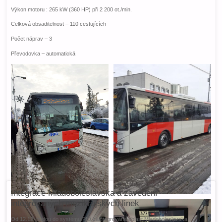
Výkon motoru : 265 kW (360 HP) při 2 200 ot./min.
Celková obsaditelnost – 110 cestujících
Počet náprav – 3
Převodovka – automatická
Integrace Mladoboleslavska a zavedení
integrovaných mezikrajských linek
Od 12.12. budou do systému PID zaintegrována oblast Mladoboleslavska.