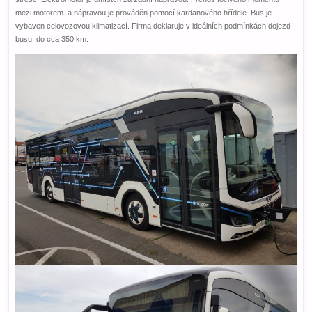
mezi motorem a nápravou je prováděn pomocí kardanového hřídele. Bus je
vybaven celovozovou klimatizací. Firma deklaruje v ideálních podmínkách dojezd
busu do cca 350 km.