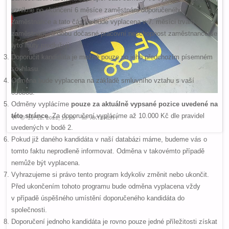
vznikne po skončení 6 měsíce zaměstnání doporučeného
zaměstnance a tato částka bude vyplacena v 7. měsíci trvání
zaměstnání. O dobu dočasné pracovní neschopnost zaměstnance se
tyto lhůty prodlužují.
Doporučit kandidáta je možné pouze po jeho předchozím písemném
souhlasu.
Odměna bude vyplacena na základě smluvního vztahu s vaší
osobou.
Odměny vyplácíme
pouze za aktuálně vypsané pozice uvedené na
této stránce
. Za doporučení vyplácíme až 10.000 Kč dle pravidel
13. 12. 2021, 13:58
AKTUALITY
uvedených v bodě 2.
Pokud již daného kandidáta v naší databázi máme, budeme vás o
tomto faktu neprodleně informovat. Odměna v takovémto případě
nemůže být vyplacena.
Vyhrazujeme si právo tento program kdykoliv změnit nebo ukončit.
Před ukončením tohoto programu bude odměna vyplacena vždy
v případě úspěšného umístění doporučeného kandidáta do
společnosti.
Doporučení jednoho kandidáta je rovno pouze jedné příležitosti získat