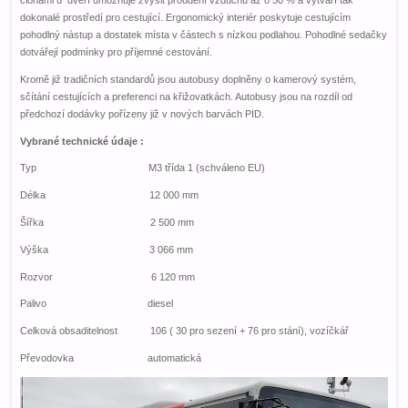
dokonalé prostředí pro cestující. Ergonomický interiér poskytuje cestujícím
pohodlný nástup a dostatek místa v částech s nízkou podlahou. Pohodlné sedačky
dotvářejí podmínky pro příjemné cestování.
Kromě již tradičních standardů jsou autobusy doplněny o kamerový systém,
sčítání cestujících a preferenci na křižovatkách. Autobusy jsou na rozdíl od
předchozí dodávky pořízeny již v nových barvách PID.
Vybrané technické údaje :
Typ M3 třída 1 (schváleno EU)
Délka 12 000 mm
Šířka 2 500 mm
Výška 3 066 mm
Rozvor 6 120 mm
Palivo diesel
Celková obsaditelnost 106 ( 30 pro sezení + 76 pro stání), vozíčkář
Převodovka automatická