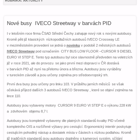
RUBRIKA:
AKTUALITY
Nové busy IVECO Streetway v barvách PID
I v letošním roce firma ČSAD Střední Čechy zahajuje nový rok s novými autobusy.
Kromě pěti již klasických nízkopodlažních autobusů IVECO Crossway LE
v meziměstském provedení se jedná o
novinku
v podobě 2 městských autobusů
IVECO Streetway
pod označením CITY BUS LOW FLOOR –CURSOR 9 DIESEL
EURO VI STEP E. Tento typ autobusu byl sice slavnostně předveden na veletrzích
již v roce 2021, ale do provozu se jako první mezi dopravci v ČR dostává
v barvách PID až nyní na přelomu února a března. Autobusy jsou vyráběny
v tureckém závodě a jsou určeny zejména pro středoevropský trh.
První dva busy jsou určeny pro linku 103. V průběhu jarních měsíců se však
očekává příjezd dalších 3 autobusů IVECO Streetway , které se objeví zejména na
lince 110.
Autobusy jsou vybaveny motory CURSOR 9 EURO VI STEP E o výkonu 228 kW
a zdvihovém objemu 8,7 l.
Autobusy jsou kompletně vybaveny dle platných standardů kvality PID včetně
kompletního OIS a rozšířené výbavy pro cestující. Ergonomický interiér poskytuje
cestujícím pohodlný nástup a dostatek místa v částech s nízkou podlahou. Kromě
již tradičních standardů jsou autobusy doplněny o kamerový systém, sčítání