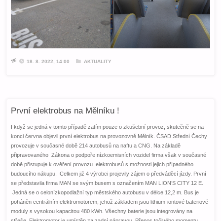
18. 8. 2022, 14:00
AKTUALITY
První elektrobus na Mělníku !
I když se jedná v tomto případě zatím pouze o zkušební provoz, skutečně se na
konci června objevil první elektrobus na provozovně Mělník. ČSAD Střední Čechy
provozuje v současné době 214 autobusů na naftu a CNG. Na základě
připravovaného Zákona o podpoře nízkoemisních vozidel firma však v současné
době přistupuje k ověření provozu elektrobusů s možnosti jejich případného
budoucího nákupu. Celkem již 4 výrobci projevily zájem o předváděcí jízdy. První
se představila firma MAN se svým busem s označením MAN LION’S CITY 12 E.
Jedná se o celonízkopodlažní typ městského autobusu v délce 12,2 m. Bus je
poháněn centrálním elektromotorem, jehož základem jsou lithium-iontové bateriové
moduly s vysokou kapacitou 480 kWh. Všechny baterie jsou integrovány na
střeše. Elektromotor je umístěn za zadní nápravou. Přenos točivého momentu