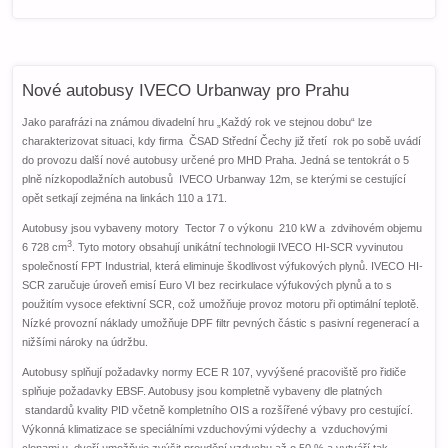
Nové autobusy IVECO Urbanway pro Prahu
Jako parafrázi na známou divadelní hru „Každý rok ve stejnou dobu“ lze
charakterizovat situaci, kdy firma ČSAD Střední Čechy již třetí rok po sobě uvádí
do provozu další nové autobusy určené pro MHD Praha. Jedná se tentokrát o 5
plně nízkopodlažních autobusů IVECO Urbanway 12m, se kterými se cestující
opět setkají zejména na linkách 110 a 171.
Autobusy jsou vybaveny motory Tector 7 o výkonu 210 kW a zdvihovém objemu
3
6 728 cm
. Tyto motory obsahují unikátní technologii IVECO HI-SCR vyvinutou
společností FPT Industrial, která eliminuje škodlivost výfukových plynů. IVECO HI-
SCR zaručuje úroveň emisí Euro VI bez recirkulace výfukových plynů a to s
použitím vysoce efektivní SCR, což umožňuje provoz motoru při optimální teplotě.
Nízké provozní náklady umožňuje DPF filtr pevných částic s pasivní regenerací a
nižšími nároky na údržbu.
Autobusy splňují požadavky normy ECE R 107, vyvýšené pracoviště pro řidiče
splňuje požadavky EBSF. Autobusy jsou kompletně vybaveny dle platných
standardů kvality PID včetně kompletního OIS a rozšířené výbavy pro cestující.
Výkonná klimatizace se speciálními vzduchovými výdechy a vzduchovými
clonami u dveří umožňuje zvýšit proudění vzduchu až o 50 % a vytváří tak