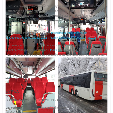
Nově jsou zavedeny integrované mezikrajské linky do Semil a o víkendech do
Harrachova a Horních Míseček kde bude v úseku Praha – Turnov platit tarif PID a
v úseku Mladá Boleslav – Harrachov a Mladá Boleslav – H.Mísečky tarif IDS IDOL.
V úseku s platností obou tarifů (Mladá Boleslav – Turnov) si cestující může zvolit
dle kterého tarifu chce být odbaven.
Podrobnosti k integraci jsou na webu
Integrace veřejné dopravy na
Mladoboleslavsku od 12. 12. 2021 | Pražská integrovaná doprava (pid.cz)
Pro pravidelné cestování lze zakoupit měsíční, čtvrtletní nebo roční jízdné. Jízdné
je možné zakoupit elektronicky na
Lítačku
nebo v papírové podobě k průkazce
PID. Průkazku PID lze zařídit na počkání v informační kanceláři ve Staré Boleslavi.
6. 12. 2021, 19:16
AKTUALITY
VÝZVA
ODMĚNA ZA DOPORUČENÍ NOVÉHO ZAMĚSTNANCE !!!
Víte o někom, kdo se může stát součástí našeho týmu? Za doporučení Vás
odměníme!