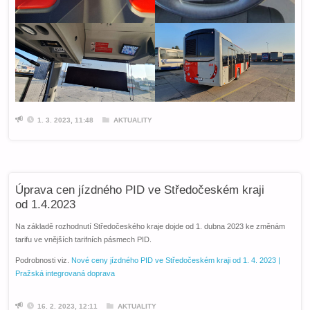
1. 3. 2023, 11:48
AKTUALITY
Úprava cen jízdného PID ve Středočeském kraji
od 1.4.2023
Na základě rozhodnutí Středočeského kraje dojde od 1. dubna 2023 ke změnám
tarifu ve vnějších tarifních pásmech PID.
Podrobnosti viz.
Nové ceny jízdného PID ve Středočeském kraji od 1. 4. 2023 |
Pražská integrovaná doprava
16. 2. 2023, 12:11
AKTUALITY