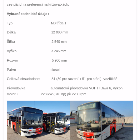
cestujících a preferencí na křižovatkách.
Vybrané technické údaje :
Typ M3 třída 1
Délka 12 000 mm
Šířka 2 540 mm
Výška 3 245 mm
Rozvor 5 900 mm
Palivo diesel
Celková obsaditelnost 81 (30 pro sezení + 51 pro stání), vozíčkář
Převodovka automatická převodovka VOITH Diwa 6, Výkon
motoru 228 kW (310 hp) při 2200 rpm