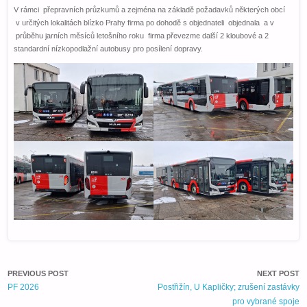
V rámci přepravních průzkumů a zejména na základě požadavků některých obcí
v určitých lokalitách blízko Prahy firma po dohodě s objednateli objednala a v
průběhu jarních měsíců letošního roku firma převezme další 2 kloubové a 2
standardní nízkopodlažní autobusy pro posílení dopravy.
PREVIOUS POST
NEXT POST
PF 2026
Postřižín, U Kapličky; zrušení zastávky
pro vybrané spoje