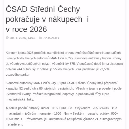
ČSAD Střední Čechy
pokračuje v nákupech i
v roce 2026
30. 1. 2026, 14:42
AKTUALITY
Koncem ledna 2026 proběhla na mělnické provozovně úspěšně certifikace dalších
5 nových kloubových autobusů MAN Lion´s City. Kloubové autobusy budou určeny
do všech vysoutěžených oblastí včetně linky 375. V současné době firma disponuje
celkem 244 autobusy, z čehož je 55 kloubových, což představuje 22,5 %
vozového parku.
Kloubové autobusy MAN Lion´s City 18 pro ČSAD Střední Čechy mají přepravní
kapacitu 52 sedících a 88 stojících cestujících. Všechny jsou v provedení podle
Standardů kvality Pražské integrované dopravy a požadavků třídy II pro
meziměstské linky.
Autobus pohání 9litrový motor D15 Euro 6e s výkonem 265 kW/360 k a
maximálním točivým momentem 1600 Nm v širokém rozsahu otáček 900–
1550 min-1. Převodovka je automatická 6stupňová výrobce ZF s integrovaným
retardérem.