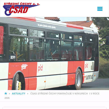
ČSAD
STŘEDNÍ
ČECHY
A.S.
Jeďte
snámi!
HOME
AKTUALITY
ČSAD STŘEDNÍ ČECHY POKRAČUJE V NÁKUPECH I V ROCE
2026