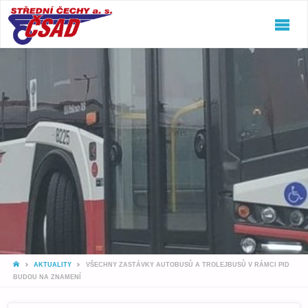
ČSAD
STŘEDNÍ
ČECHY
A.S.
Jeďte
snámi!
HOME
AKTUALITY
VŠECHNY ZASTÁVKY AUTOBUSŮ A TROLEJBUSŮ V RÁMCI PID
BUDOU NA ZNAMENÍ