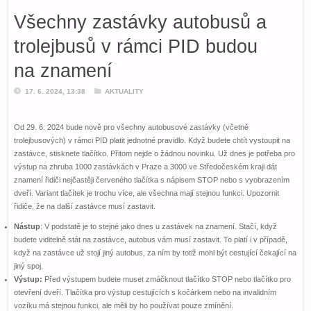
Všechny zastávky autobusů a
trolejbusů v rámci PID budou
na znamení
17. 6. 2024, 13:38
AKTUALITY
Od 29. 6. 2024 bude nově pro všechny autobusové zastávky (včetně
trolejbusových) v rámci PID platit jednotné pravidlo. Když budete chtít vystoupit na
zastávce, stisknete tlačítko. Přitom nejde o žádnou novinku. Už dnes je potřeba pro
výstup na zhruba 1000 zastávkách v Praze a 3000 ve Středočeském kraji dát
znamení řidiči nejčastěji červeného tlačítka s nápisem STOP nebo s vyobrazením
dveří. Variant tlačítek je trochu více, ale všechna mají stejnou funkci. Upozornit
řidiče, že na další zastávce musí zastavit.
Nástup
: V podstatě je to stejné jako dnes u zastávek na znamení. Stačí, když
budete viditelně stát na zastávce, autobus vám musí zastavit. To platí i v případě,
když na zastávce už stojí jiný autobus, za ním by totiž mohl být cestující čekající na
jiný spoj.
Výstup:
Před výstupem budete muset zmáčknout tlačítko STOP nebo tlačítko pro
otevření dveří. Tlačítka pro výstup cestujících s kočárkem nebo na invalidním
vozíku má stejnou funkci, ale měli by ho používat pouze zmínění.