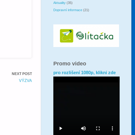
Aktuality
(35)
Dopravní informace
(21)
Promo video
pro rozlišení 1080p, klikni zde
NEXT POST
VÝZVA