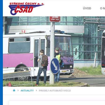
ČSAD
Skip
ÚVOD
O 
STŘEDNÍ
to
ČECHY
A.S.
content
Jeďte
snámi!
HOME
AKTUALITY
PRODEJ AUTOBUSŮ IVECO