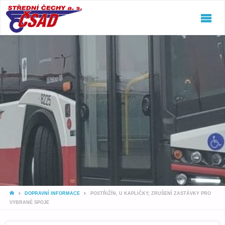
ČSAD
STŘEDNÍ
ČECHY
A.S.
Jeďte
snámi!
HOME
DOPRAVNÍ INFORMACE
POSTŘIŽÍN, U KAPLIČKY; ZRUŠENÍ ZASTÁVKY PRO
VYBRANÉ SPOJE