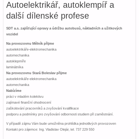
Autoelektrikář, autoklempíř a
další dílenské profese
SDT a.s. zajišťující opravy a údržbu autobusů, nákladních a užitkových
vozidel
Na provozovnu Mělník přijme
autoelektrikáře-elektromechanika
automechanika
autoklepmíře
laminátníka
Na provozovnu Stará Boleslav přijme
autoelektrikáře-elektromechanika
automechanika
Nabízíme
práci v mladém kolektivu
zajímavé finanční ohodnocení
zaškolování pracovníků a zvyšování kvalifikace
podporu a podmínky pro zvyšování odbornosti studiem při zaměstnání.
V případě zájmu Vám bude umožněna prohlídka jednotlivých provozoven
Kontakt pro zájemce: Ing. Vladislav Olejár, tel. 737 229 550