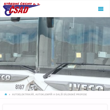
ČSAD
STŘEDNÍ
ČECHY
A.S.
Jeďte
snámi!
HOME
AUTOELEKTRIKÁŘ, AUTOKLEMPÍŘ A DALŠÍ DÍLENSKÉ PROFESE